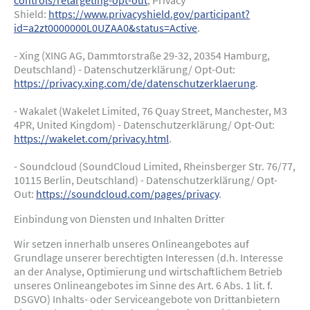
controls/retargeting-opt-out
, Privacy
Shield:
https://www.privacyshield.gov/participant?
id=a2zt0000000L0UZAA0&status=Active
.
- Xing (XING AG, Dammtorstraße 29-32, 20354 Hamburg,
Deutschland) - Datenschutzerklärung/ Opt-Out:
https://privacy.xing.com/de/datenschutzerklaerung
.
- Wakalet (Wakelet Limited, 76 Quay Street, Manchester, M3
4PR, United Kingdom) - Datenschutzerklärung/ Opt-Out:
https://wakelet.com/privacy.html
.
- Soundcloud (SoundCloud Limited, Rheinsberger Str. 76/77,
10115 Berlin, Deutschland) - Datenschutzerklärung/ Opt-
Out:
https://soundcloud.com/pages/privacy
.
Einbindung von Diensten und Inhalten Dritter
Wir setzen innerhalb unseres Onlineangebotes auf
Grundlage unserer berechtigten Interessen (d.h. Interesse
an der Analyse, Optimierung und wirtschaftlichem Betrieb
unseres Onlineangebotes im Sinne des Art. 6 Abs. 1 lit. f.
DSGVO) Inhalts- oder Serviceangebote von Drittanbietern