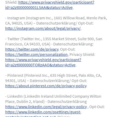
Shield:
https://www.privacyshield.gov/participant?
id=a2zt000000001L5AAI&status=Active
.
- Instagram (Instagram Inc., 1601 Willow Road, Menlo Park,
CA, 94025, USA) – Datenschutzerklärung/ Opt-Out:
http://instagram.com/about/legal/privacy/
.
- Twitter (Twitter Inc., 1355 Market Street, Suite 900, San
Francisco, CA 94103, USA) - Datenschutzerklärung:
https://twitter.com/de/privacy
, Opt-Out:
https://twitter.com/personalization
, Privacy Shield:
https://www.privacyshield.gov/participant?
id=a2zt0000000TORzAAO&status=Active
.
- Pinterest (Pinterest Inc., 635 High Street, Palo Alto, CA,
94301, USA) – Datenschutzerklärung/ Opt-Out:
https://about.pinterest.com/de/privacy-policy
.
- LinkedIn (LinkedIn Ireland Unlimited Company Wilton
Place, Dublin 2, Irland) - Datenschutzerklärung
https://www.linkedin.com/legal/privacy-policy
, Opt-Out:
https://www.linkedin.com/psettings/guest-